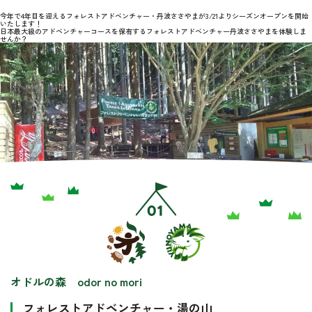
今年で4年目を迎えるフォレストアドベンチャー・丹波ささやまが3/21よりシーズンオープンを開始
いたします！
日本最大級のアドベンチャーコースを保有するフォレストアドベンチャー丹波ささやまを体験しま
せんか？
インターネットでのご予約はこちら！
【1.コース…
アドベンチャーコース
】→【2.施設…
フォレストアドベンチャー・丹波ささやま(兵庫
県)
】を選んで『予約する』ボタンをクリックしてください。
オドルの森 odor no mori
フォレストアドベンチャー・湯の山