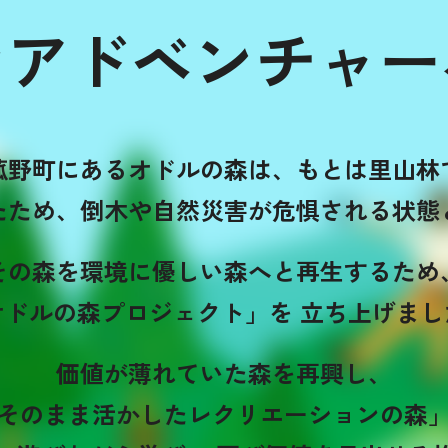
なアドベンチャー
菰野町にあるオドルの森は、
もとは里山林
たため、
倒木や自然災害が危惧される状態
その森を環境に優しい森へと再生するため
オドルの森プロジェクト」を
立ち上げまし
価値が薄れていた森を再興し、
そのまま活かした
レクリエーションの森