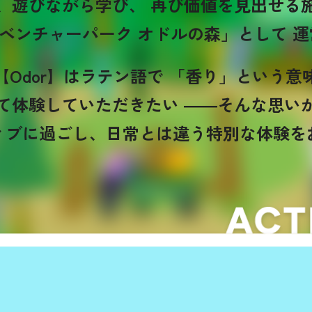
、遊びながら学び、
再び価値を見出せる
ベンチャーパーク オドルの森」として
運
【Odor】はラテン語で
「香り」という意
て体験していただきたい
――そんな思い
ィブに過ごし、
日常とは違う特別な体験を