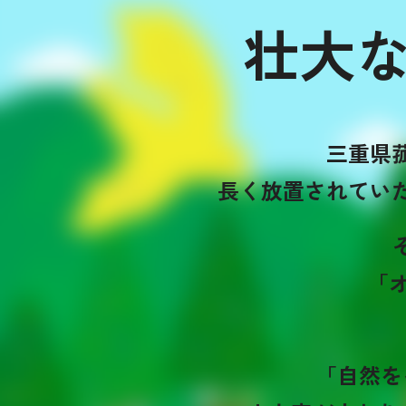
壮大
三重県
長く放置されてい
「
「自然を