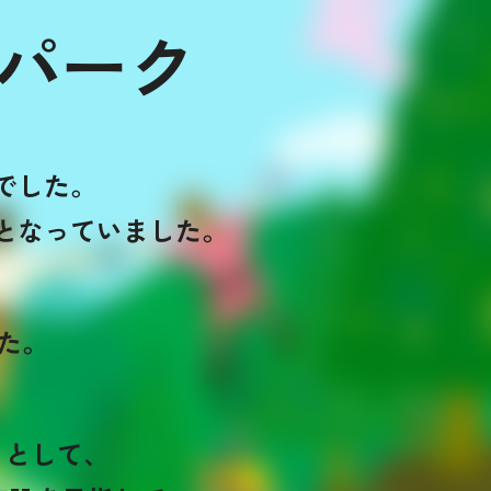
パーク
でした。
と
なっていました。
、
た。
」として、