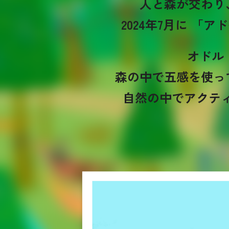
人と森が交わり
2024年7月に
「アド
オドル
森の中で五感を使っ
自然の中でアクテ