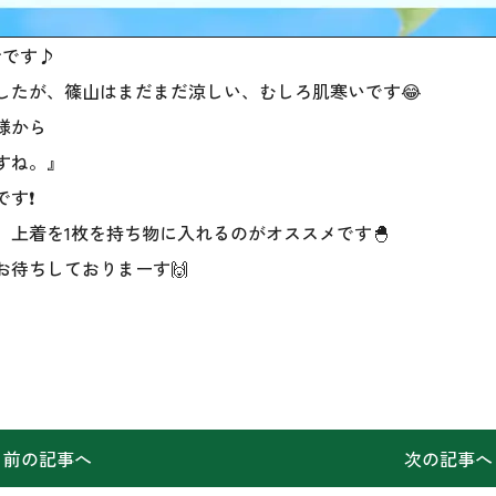
せです♪
したが、篠山はまだまだ涼しい、むしろ肌寒いです😂
様から
すね。』
す❗️
、上着を1枚を持ち物に入れるのがオススメです🐣
お待ちしておりまーす🙌
前の記事へ
次の記事