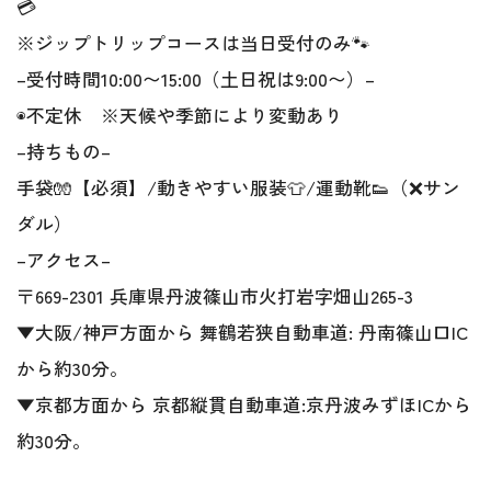
💳
※ジップトリップコースは当日受付のみ🐾
–受付時間10:00〜15:00（土日祝は9:00〜）–
◉不定休 ※天候や季節により変動あり
–持ちもの–
手袋🧤【必須】/動きやすい服装👕/運動靴👟（❌サン
ダル）
–アクセス–
〒669-2301 兵庫県丹波篠山市火打岩字畑山265-3
▼大阪/神戸方面から 舞鶴若狭自動車道: 丹南篠山口IC
から約30分。
▼京都方面から 京都縦貫自動車道:京丹波みずほICから
約30分。