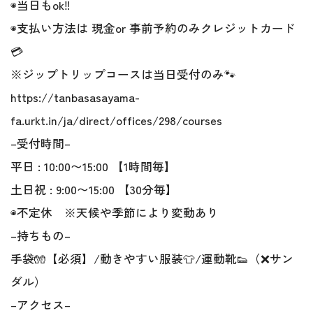
◉当日もok‼︎
◉支払い方法は 現金or 事前予約のみクレジットカード
💳
※ジップトリップコースは当日受付のみ🐾
https://tanbasasayama-
fa.urkt.in/ja/direct/offices/298/courses
–受付時間–
平日 : 10:00〜15:00 【1時間毎】
土日祝 : 9:00〜15:00 【30分毎】
◉不定休 ※天候や季節により変動あり
–持ちもの–
手袋🧤【必須】/動きやすい服装👕/運動靴👟（❌サン
ダル）
–アクセス–